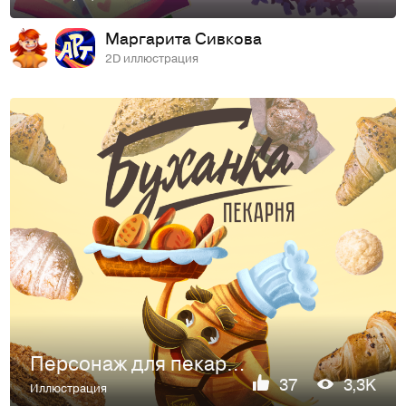
Маргарита Сивкова
2D иллюстрация
Персонаж для пекарни Буханка
37
3,3K
Иллюстрация