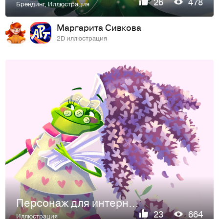
26
478
Брендинг
,
Иллюстрация
Маргарита Сивкова
2D иллюстрация
Персонаж для интернет-магазина товаров ручной работы
23
664
Иллюстрация