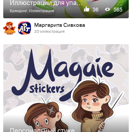
Иллюстрации для упаковки детской пены для ванн
36
565
Брендинг
,
Иллюстрация
Маргарита Сивкова
2D иллюстрация
Персональный стикер пак