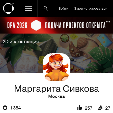
Войти
Зарегистрироваться
Ссылка баннера
По
2D иллюстрация
Маргарита Сивкова
Москва
1 384
257
27