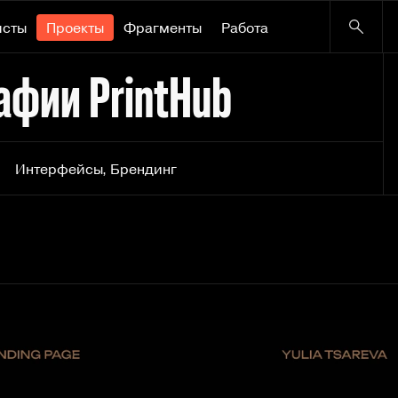
исты
Проекты
Фрагменты
Работа
афии PrintHub
Интерфейсы
,
Брендинг