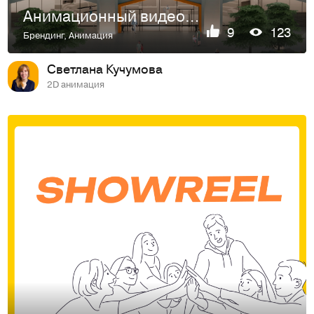
Анимационный видеоролик для маркетингового агентства Сигма СММ
9
123
Брендинг
,
Анимация
Светлана Кучумова
2D анимация