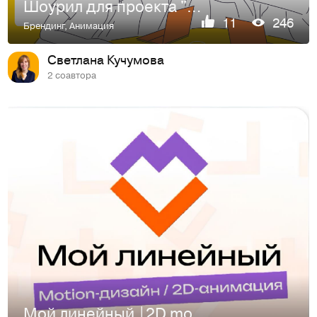
Шоурил для проекта "Крутые студии"
11
246
Брендинг
,
Анимация
Светлана Кучумова
2 соавтора
Мой линейный |2D motion-design