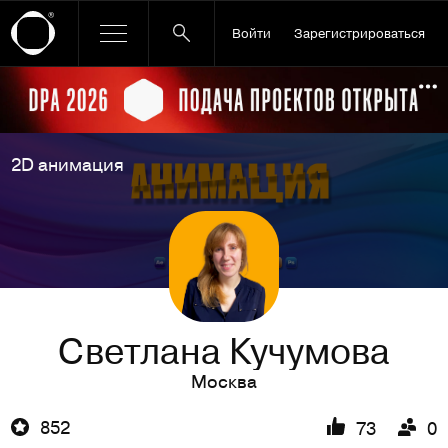
Войти
Зарегистрироваться
Ссылка баннера
По
2D анимация
Светлана Кучумова
Москва
852
73
0