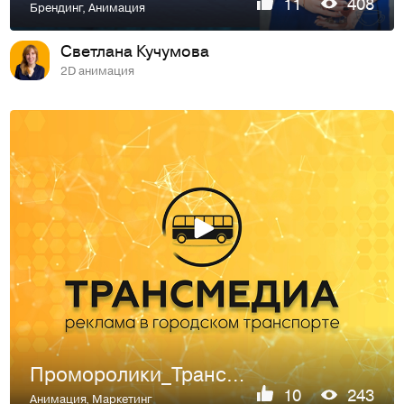
11
408
Брендинг
,
Анимация
Светлана Кучумова
2D анимация
Проморолики_Трансмедиа
10
243
Анимация
,
Маркетинг