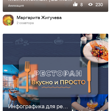
8
230
Анимация
Маргарита Жигучева
2 соавтора
Инфографика для ресторана