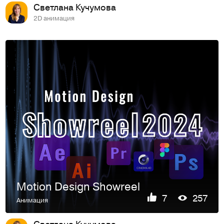
Светлана Кучумова
2D анимация
Motion Design Showreel
7
257
Анимация
Светлана Кучумова