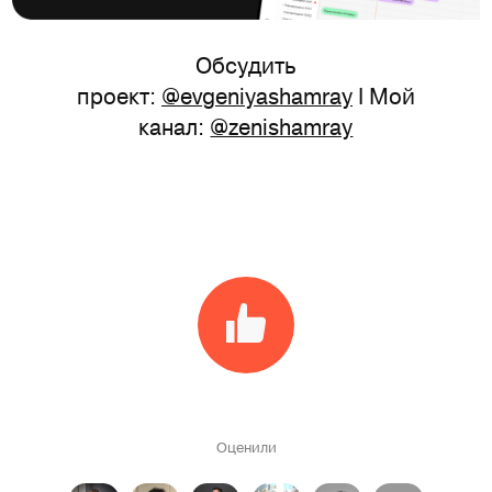
Обсудить
проект:
@evgeniyashamray
I Мой
канал:
@zenishamray
Оценили