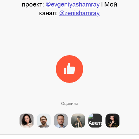
проект:
@evgeniyashamray
I Мой
канал:
@zenishamray
Оценили