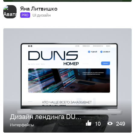
Яна Литвишко
UI дизайн
PRO
Дизайн лендинга DUNS number
10
249
Интерфейсы