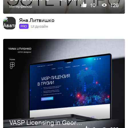
10
126
Интерфейсы
Яна Литвишко
UI дизайн
PRO
VASP Licensing in Georgia — UX/UI design Landing page