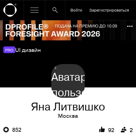
Войти
Зарегистрироваться
Ссылка баннера
По
UI дизайн
PRO
Яна Литвишко
Москва
852
92
2