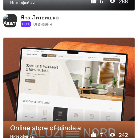
6
288
Интерфейсы
Яна Литвишко
UI дизайн
PRO
Online store of blinds and roller blinds
7
242
Интерфейсы