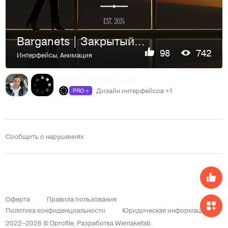
Barganets | Закрытый бизнес-клуб
98
742
Интерфейсы
,
Анимация
Иван Козловский
Дизайн интерфейсов +1
PRO +
Сообщить о нарушениях
Оферта
Правила пользования
Политика конфиденциальности
Юридическая информация
2022–2026 © Dprofile.
Разработка
Wemakefab
.