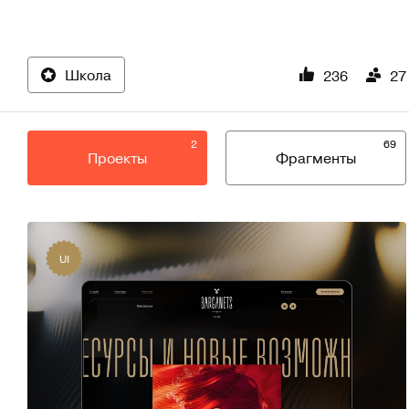
Школа
236
27
2
69
Проекты
Фрагменты
UI