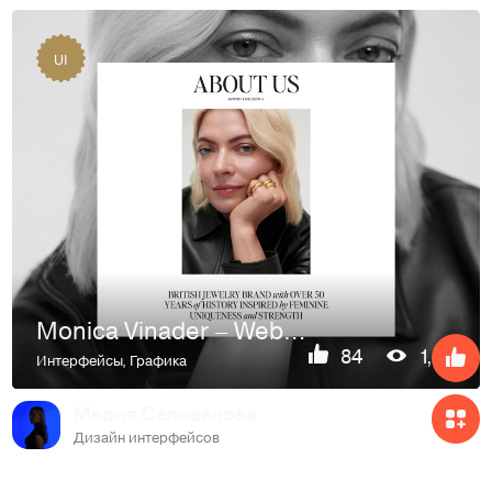
UI
Monica Vinader – Website
84
1,3K
Интерфейсы
,
Графика
Мария Селиванова
Дизайн интерфейсов