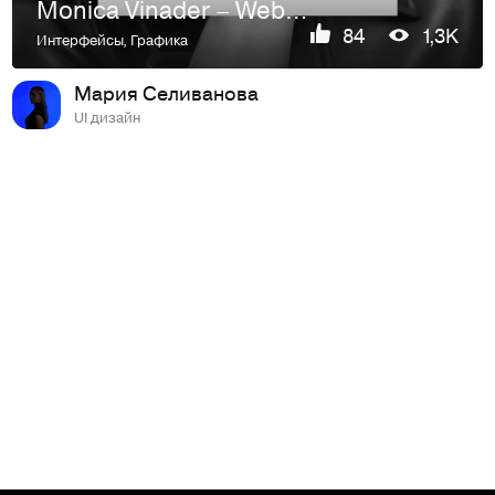
Monica Vinader – Website
84
1,3K
Интерфейсы
,
Графика
Мария Селиванова
UI дизайн