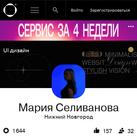
Войти
Зарегистрироваться
Ссылка баннера
По
UI дизайн
Мария Селиванова
Нижний Новгород
1 644
157
32