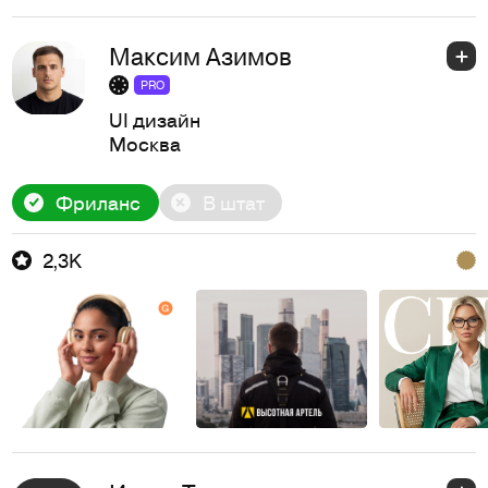
Максим Азимов
PRO
UI дизайн
Москва
Фриланс
В штат
2,3K