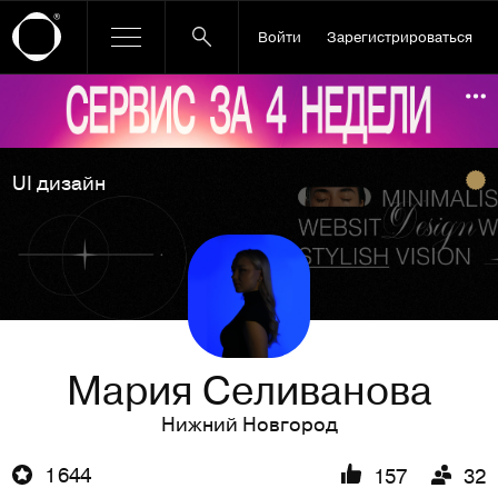
Войти
Зарегистрироваться
Ссылка баннера
По
UI дизайн
Мария Селиванова
Нижний Новгород
1 644
157
32