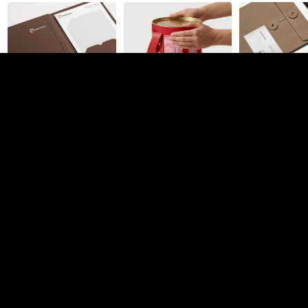
Карина Сангова
UI дизайн
Омск
352
5