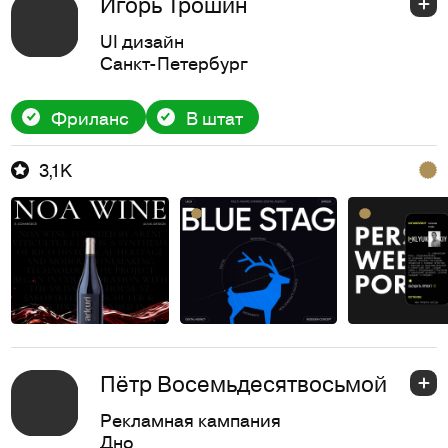
Игорь Трошин
UI дизайн
Санкт-Петербург
Фриланс
В штат
3,1K
Пётр Восемьдесятвосьмой
Рекламная кампания
Дно