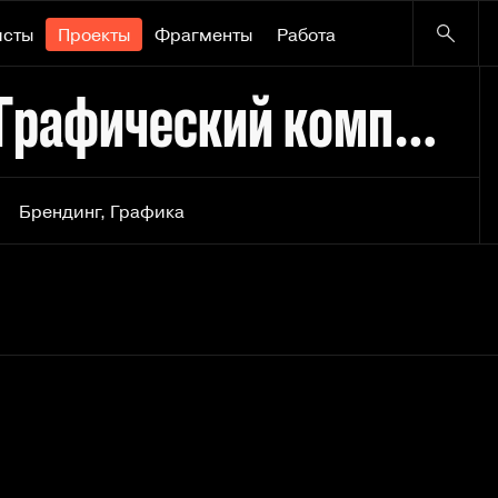
исты
Проекты
Фрагменты
Работа
До поезда осталось | Графический комплекс для танц-драмы
Брендинг
,
Графика