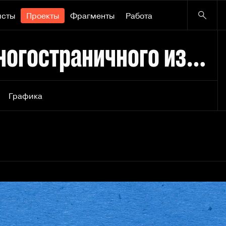
исты
Проекты
Фрагменты
Работа
Мураками | Дизайн многостраничного издания
Графика