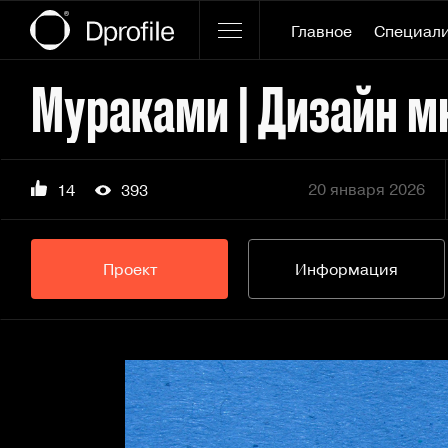
Главное
Специал
20 января 2026
14
393
Проект
Информация