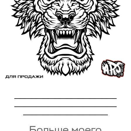
___________________________________
___________________________________
_____________________________
Больше моего