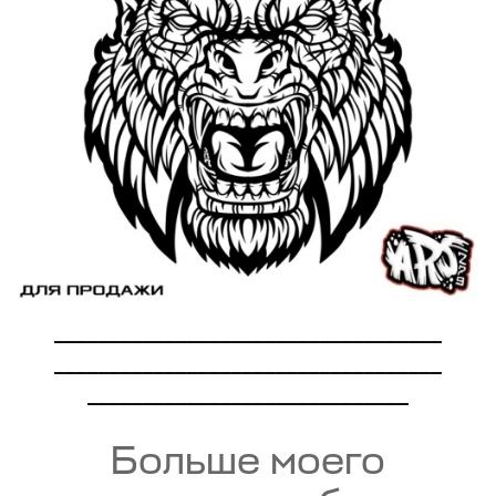
___________________________________
___________________________________
_____________________________
Больше моего