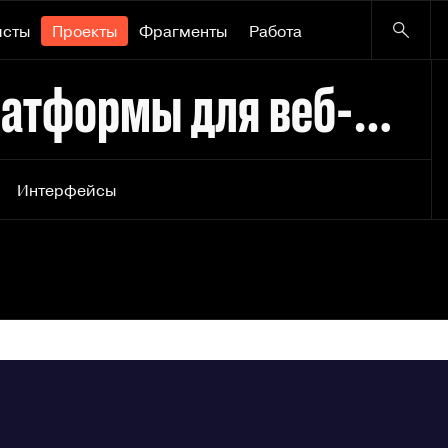
исты
Проекты
Фрагменты
Работа
ProfitWeb – дизайн платформы для веб-аналитики
Интерфейсы