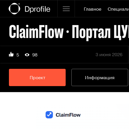
Главное
Специал
ClaimFlow · Портал Ц
3 июня 2026
5
98
Проект
Информация