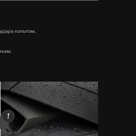
 удара копытом,
икам.