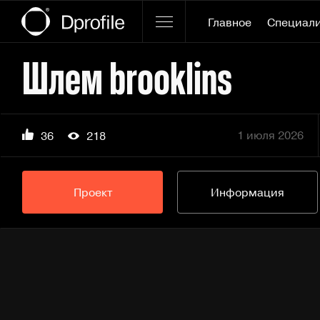
Главное
Специал
Шлем brooklins
1 июля 2026
36
218
Проект
Информация