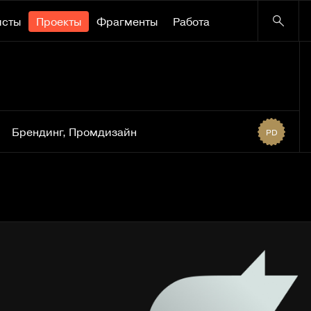
исты
Проекты
Фрагменты
Работа
Брендинг
,
Промдизайн
PD