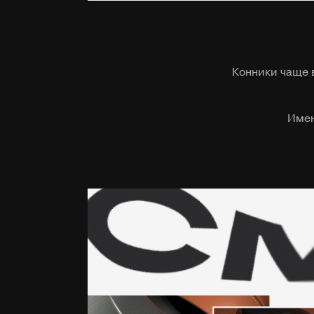
Конники чаще в
Имен