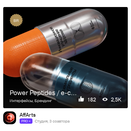
BR
Power Peptides / e-commerce
182
2,5K
Интерфейсы
,
Брендинг
AffArts
Студия, 3 соавтора
PRO +