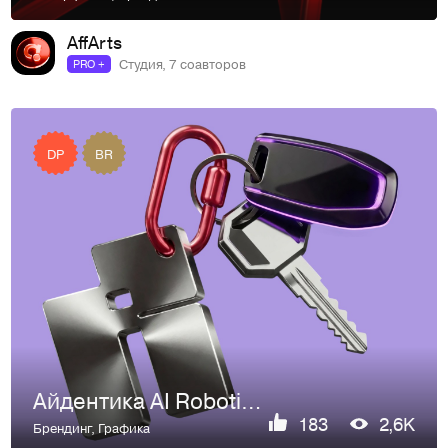
AffArts
Студия, 7 соавторов
PRO +
DP
BR
Айдентика AI Robotics: Бренд автономного транспорта
183
2,6K
Брендинг
,
Графика