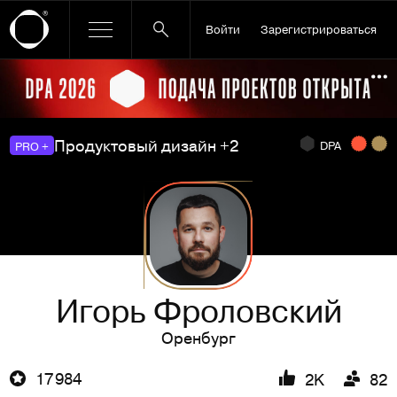
Войти
Зарегистрироваться
Ссылка баннера
По
Продуктовый дизайн +2
DPA
PRO +
Игорь Фроловский
Оренбург
17 984
2K
82