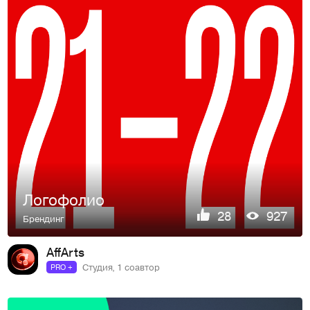
Логофолио
28
927
Брендинг
AffArts
Студия, 1 соавтор
PRO +