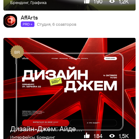
190
1,2K
Брендинг
,
Графика
AffArts
Студия, 6 соавторов
PRO +
BR
Дизайн-Джем: Айдентика для первого дизайн-ивента в Оренбурге
184
1,5K
Интерфейсы
,
Брендинг