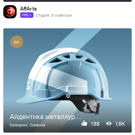
AffArts
Студия, 3 соавтора
PRO +
BR
Айдентика металлургической компании «РезПром»
188
1,6K
Брендинг
,
Графика