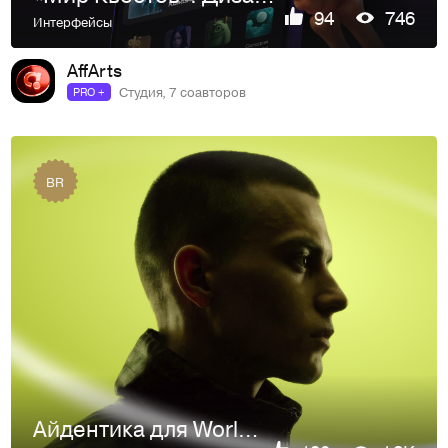
94
746
Интерфейсы
AffArts
Студия, 7 соавторов
PRO +
BR
Айдентика для World of Escapes: Агрегатор квестов в США