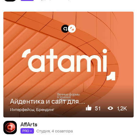
Айдентика и сайт для девелоперов из Португалии
51
1,2K
Интерфейсы
,
Брендинг
AffArts
Студия, 4 соавтора
PRO +