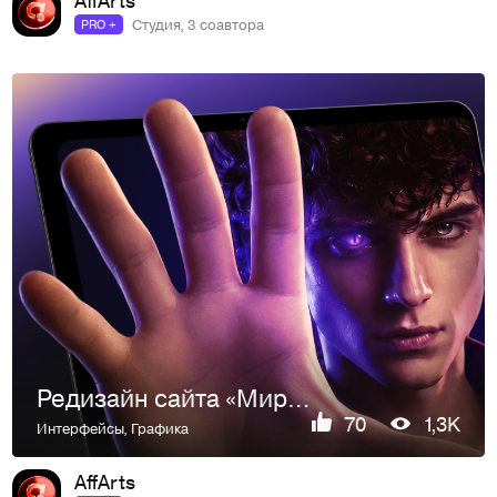
Студия, 3 соавтора
PRO +
Редизайн сайта «Мир Квестов»
70
1,3K
Интерфейсы
,
Графика
AffArts