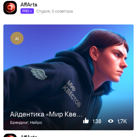
AffArts
Студия, 3 соавтора
PRO +
AI
Айдентика «Мир Квестов»
138
1,7K
Брендинг
,
Нейро
AffArts