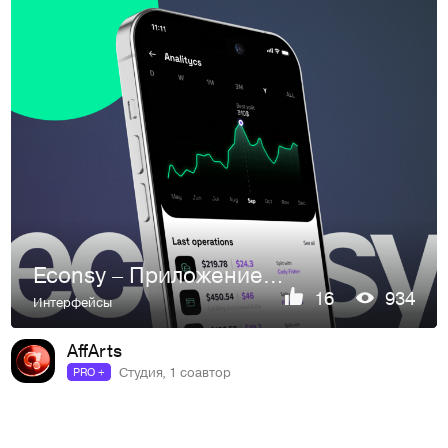
Econsy – Приложение для разделения счета
16
934
Интерфейсы
AffArts
Студия, 1 соавтор
PRO +