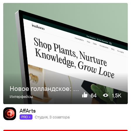
Новое голландское: дизайн для интернет-магазина растений Ina
64
1,5K
Интерфейсы
AffArts
Студия, 3 соавтора
PRO +