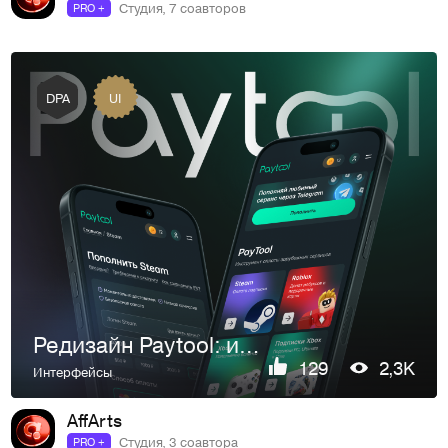
Студия, 7 соавторов
PRO +
UI
DPA
Редизайн Paytool: из Telegram-MVP в полноценный сервис
129
2,3K
Интерфейсы
AffArts
Студия, 3 соавтора
PRO +