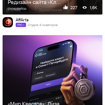
Редизайн сайта «Клиники медицины кожи»
227
1,6K
Интерфейсы
AffArts
Студия, 6 соавторов
PRO +
«Мир Квестов»: Дизайн мобильного приложения