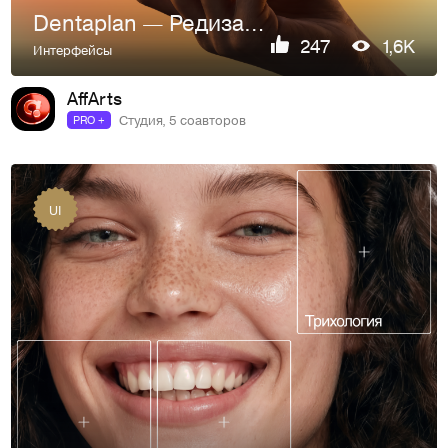
Dentaplan — Редизайн сайта стоматологической клиники
247
1,6K
Интерфейсы
AffArts
Студия, 5 соавторов
PRO +
UI