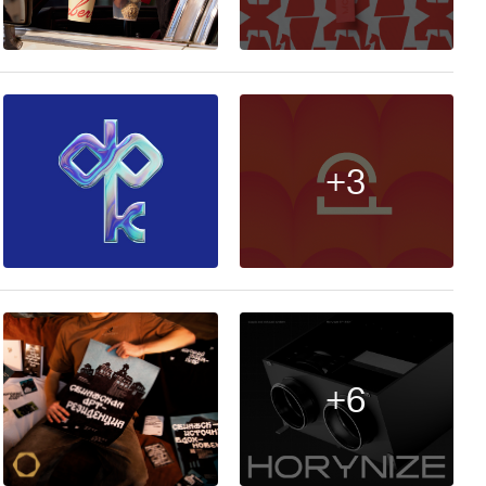
256
+3
67
+6
98