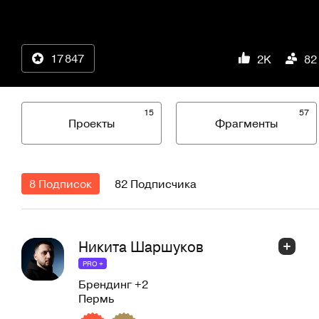
17 847
2K
82
15
57
Проекты
Фрагменты
8 Подписок
82 Подписчика
Никита Шаршуков
PRO +
Брендинг
+2
Пермь