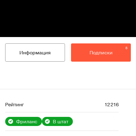
8
Информация
Подписки
Рейтинг
12 216
Фриланс
В штат