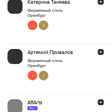
Катерина Таняева
Фирменный стиль
Оренбург
1
6
Артемий Привалов
Фирменный стиль
Оренбург
2
7
AffArts
PRO +