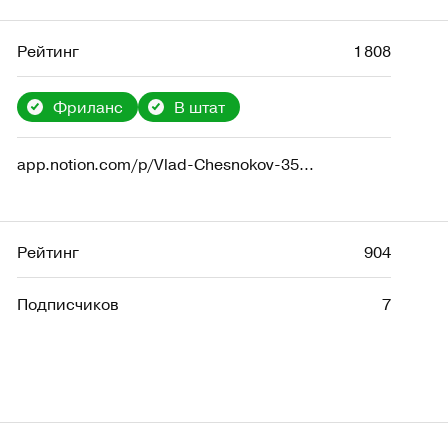
Рейтинг
1 808
Фриланс
В штат
app.notion.com/p/Vlad-Chesnokov-35dfacb8c4ba805baa2dd752c2ef1c14
Рейтинг
904
Подписчиков
7