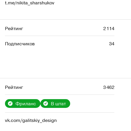
t.me/nikita_sharshukov
Рейтинг
2 114
Подписчиков
34
Рейтинг
3 462
Фриланс
В штат
vk.com/galitskiy_design