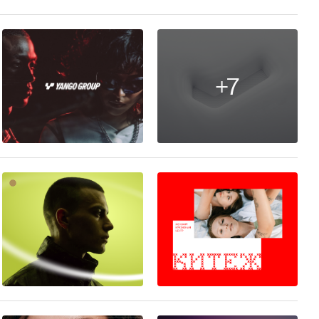
+7
33
190
19