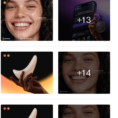
+13
226
+14
242