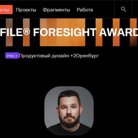
исты
Проекты
Фрагменты
Работа
Продуктовый дизайн +2
Оренбург
PRO +