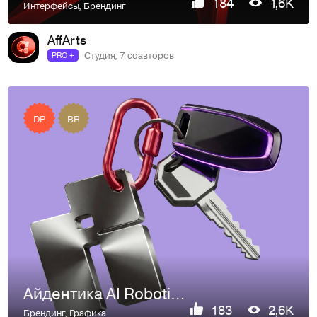
184
1,6K
Интерфейсы
,
Брендинг
AffArts
Студия, 7 соавторов
PRO +
DP
BR
Айдентика AI Robotics: Бренд автономного транспорта
183
2,6K
Брендинг
,
Графика