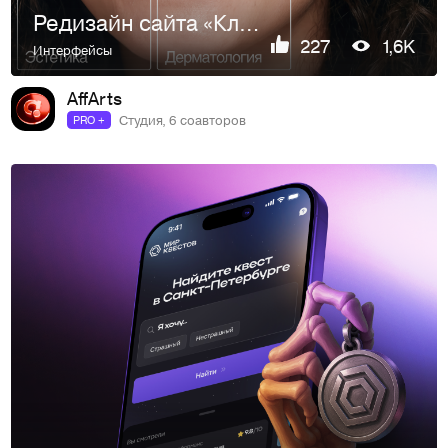
Редизайн сайта «Клиники медицины кожи»
227
1,6K
Интерфейсы
AffArts
Студия, 6 соавторов
PRO +