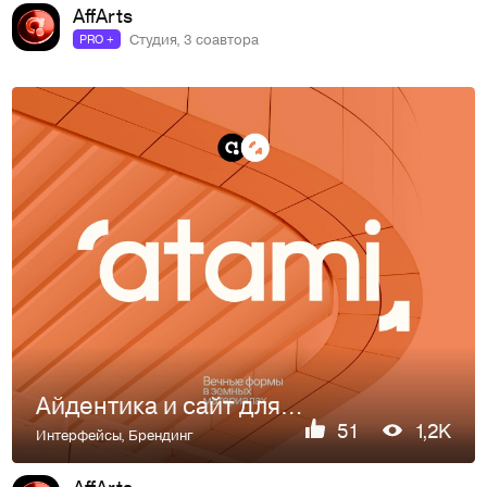
AffArts
Студия, 3 соавтора
PRO +
Айдентика и сайт для девелоперов из Португалии
51
1,2K
Интерфейсы
,
Брендинг
AffArts