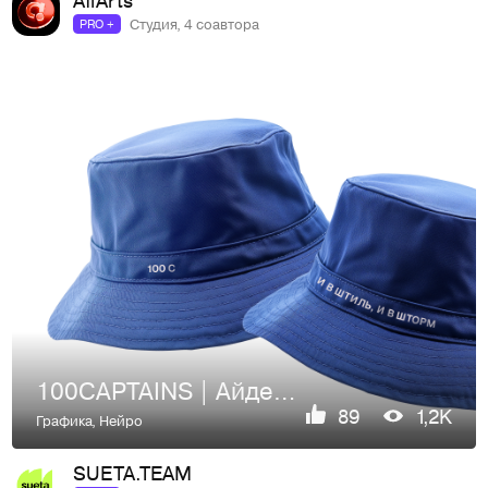
Студия, 4 соавтора
PRO +
100CAPTAINS | Айдентика
89
1,2K
Графика
,
Нейро
SUETA.TEAM