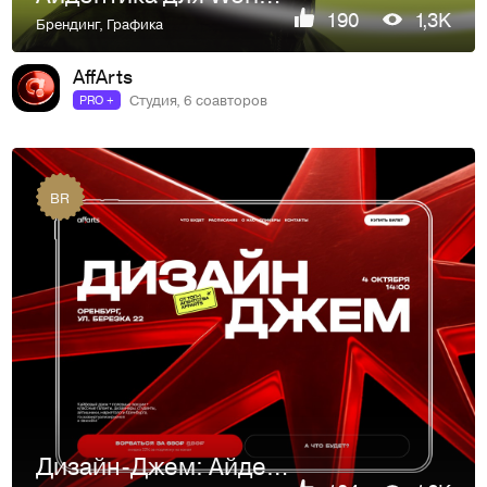
190
1,3K
Брендинг
,
Графика
AffArts
Студия, 6 соавторов
PRO +
BR
Дизайн-Джем: Айдентика для первого дизайн-ивента в Оренбурге