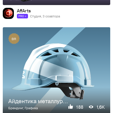
AffArts
Студия, 3 соавтора
PRO +
BR
Айдентика металлургической компании «РезПром»
188
1,6K
Брендинг
,
Графика