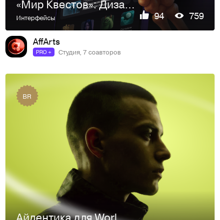
«Мир Квестов»: Дизайн мобильного приложения
94
759
Интерфейсы
AffArts
Студия, 7 соавторов
PRO +
BR
Айдентика для World of Escapes: Агрегатор квестов в США