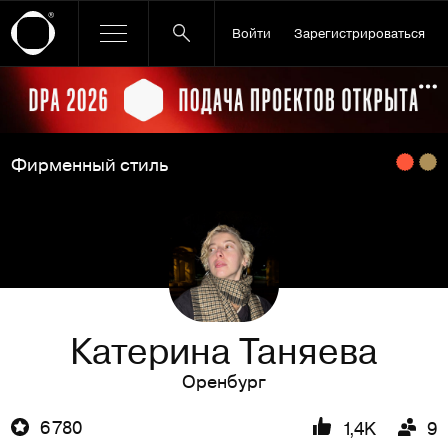
Войти
Зарегистрироваться
Ссылка баннера
По
Фирменный стиль
Катерина Таняева
Оренбург
6 780
1,4K
9