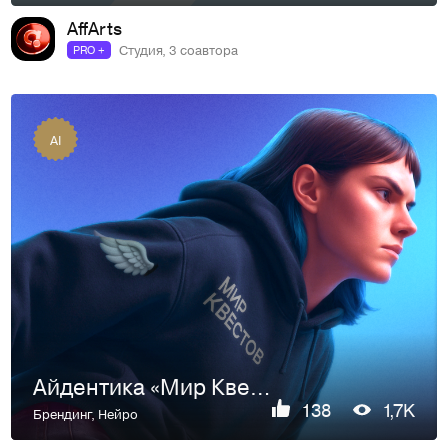
AffArts
Студия, 3 соавтора
PRO +
AI
Айдентика «Мир Квестов»
138
1,7K
Брендинг
,
Нейро