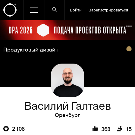
Войти
Зарегистрироваться
Ссылка баннера
По
Продуктовый дизайн
Василий Галтаев
Оренбург
2 108
368
15