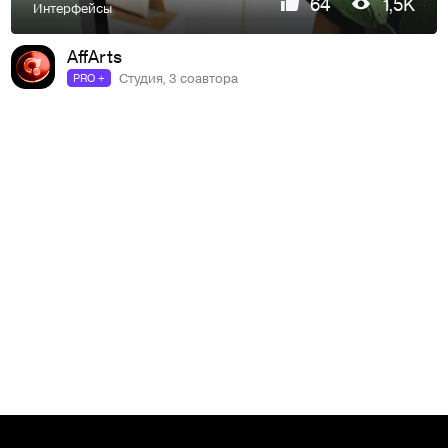
64
1,5K
Интерфейсы
AffArts
Студия, 3 соавтора
PRO +