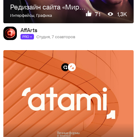
Редизайн сайта «Мир Квестов»
71
1,3K
Интерфейсы
,
Графика
AffArts
Студия, 7 соавторов
PRO +