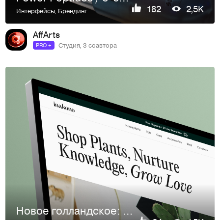
182
2,5K
Интерфейсы
,
Брендинг
AffArts
Студия, 3 соавтора
PRO +
Новое голландское: дизайн для интернет-магазина растений Ina