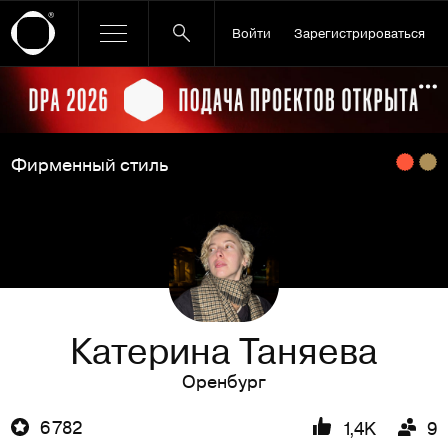
Войти
Зарегистрироваться
Ссылка баннера
По
Фирменный стиль
Катерина Таняева
Оренбург
6 782
1,4K
9