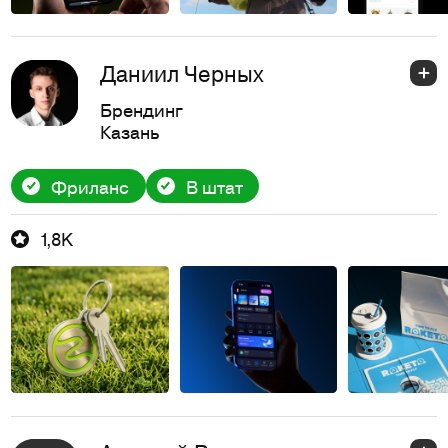
Даниил Черных
Брендинг
Казань
Фриланс
В штат
1,8K