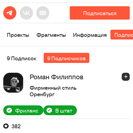
Подписаться
Проекты
Фрагменты
Информация
Подпи
9 Подписок
9 Подписчиков
Роман Филиппов
Фирменный стиль
Оренбург
Фриланс
В штат
382