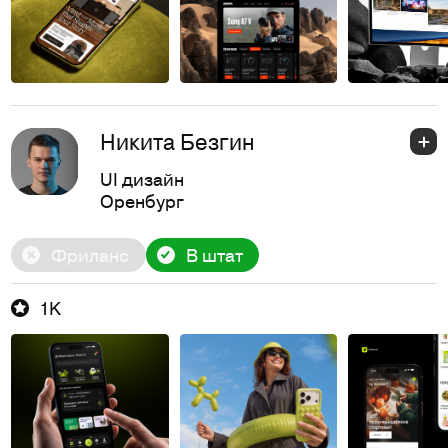
Никита Безгин
UI дизайн
Оренбург
Фриланс
В штат
1K