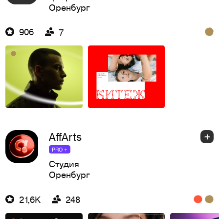
Оренбург
906
7
AffArts
PRO +
Студия
Оренбург
21,6K
248