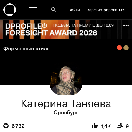
Войти
Зарегистрироваться
Ссылка баннера
По
Фирменный стиль
Катерина Таняева
Оренбург
6 782
1,4K
9