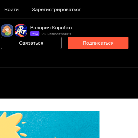
Войти
Зарегистрироваться
Валерия Коробко
2D иллюстрация
PRO
Связаться
Подписаться