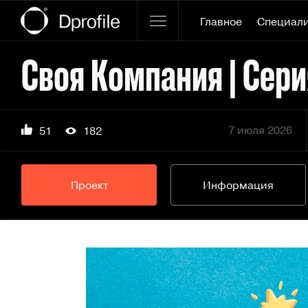
Главное
Специал
7 июля 2026
51
182
Проект
Информация