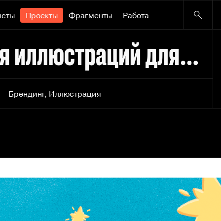
исты
Проекты
Фрагменты
Работа
Своя Компания | Серия иллюстраций для кофейных стаканов
Брендинг
,
Иллюстрация