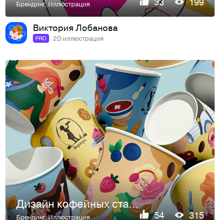
33
199
Брендинг
,
Иллюстрация
Виктория Лобанова
2D иллюстрация
PRO
Дизайн кофейных стаканчиков для пекарни
54
315
Брендинг
,
Иллюстрация