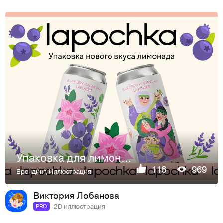
Упаковка для лимонада Lapochka
116
969
Брендинг
,
Иллюстрация
Виктория Лобанова
2D иллюстрация
PRO