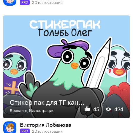
2D иллюстрация
PRO
Стикер пак для ТГ канала | Sticker pack for TG channel
45
424
Брендинг
,
Иллюстрация
Виктория Лобанова
2D иллюстрация
PRO