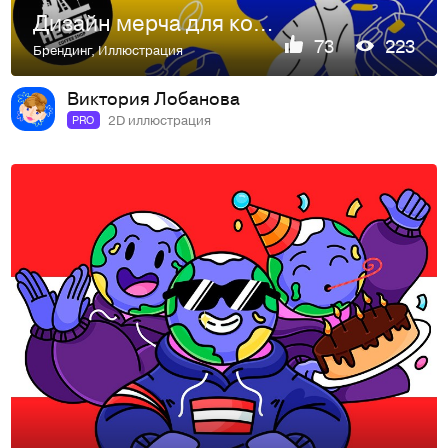
Дизайн мерча для кофейни НЕФТЬ
73
223
Брендинг
,
Иллюстрация
Виктория Лобанова
2D иллюстрация
PRO