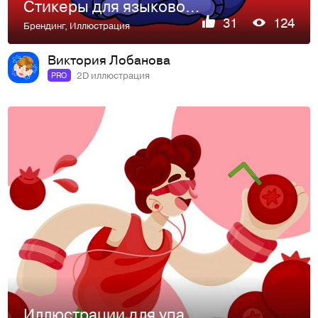
Стикеры для языковой школы GOFAR
31
124
Брендинг
,
Иллюстрация
Виктория Лобанова
2D иллюстрация
PRO
Иллюстрации для упаковки морсов