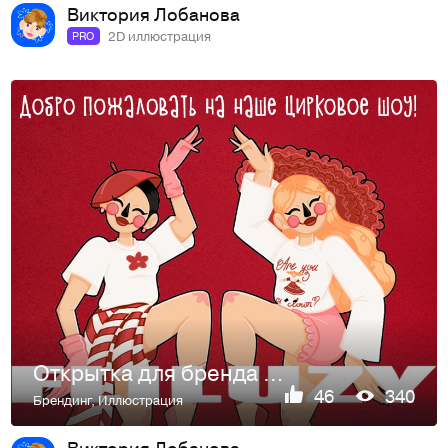
Виктория Лобанова
2D иллюстрация
PRO
Открытка для бренда Fliluzy | A postcard for a brand Fliluzy
46
340
Брендинг
,
Иллюстрация
Виктория Лобанова