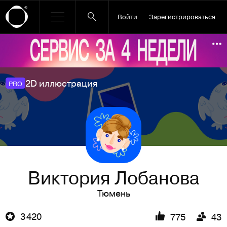
Войти
Зарегистрироваться
Ссылка баннера
По
2D иллюстрация
PRO
Виктория Лобанова
Тюмень
3 420
775
43