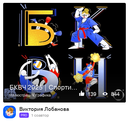
БКВЧ 2025 | Спортивный алфавит
139
844
Иллюстрация
,
Графика
Виктория Лобанова
1 соавтор
PRO