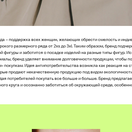
да – поддержка всех женщин, желающих обрести смелость и инди
кого размерного ряда от 2xs до 3xl. Таким образом, бренд подче
й фигуры и заботится о посадке изделий на разные типы фигур. И
иалы, бренд уделяет внимание долговечности продукции, чтобы по
м» покупкам. Идея антипотребительства возникла как реакция на 
орые продают некачественную продукцию под видом экологичност
дая потребителей покупать все больше и больше. Бренд предлагае
ного круга и осознанно заботиться об окружающей среде, особен