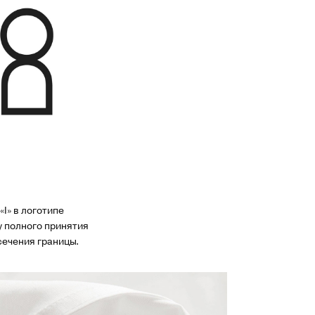
I» в логотипе
у полного принятия
сечения границы.