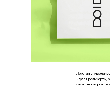
Логотип символическ
играет роль черты,
себя. Геометрия сло