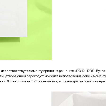
и соответствует моменту принятия решения: «DO I? I DO!". Буква «
 олицетворяющей переход от момента непозволения себе к момент
ва «DO» напоминает образ человека, который «растет» после пере