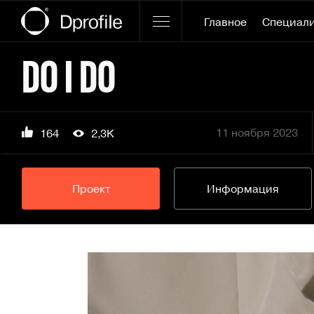
Главное
Специал
DO I DO
11 ноября 2023
164
2,3K
Проект
Информация