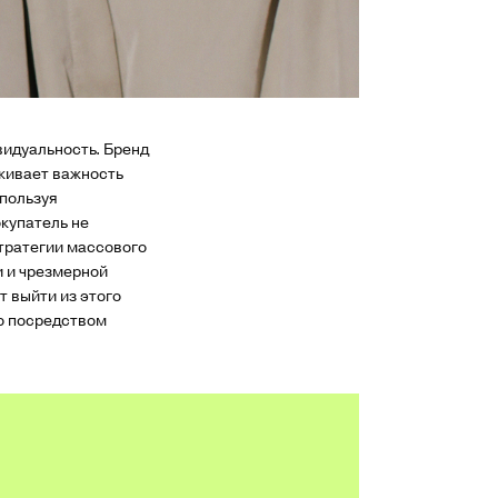
видуальность. Бренд
ркивает важность
спользуя
купатель не
стратегии массового
и и чрезмерной
т выйти из этого
но посредством