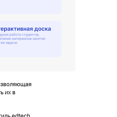
позволяющая
ь их в
тиль edtech