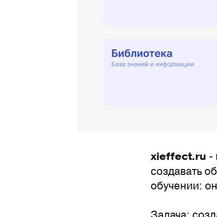
-
xieffect.ru
создавать о
обучении: о
Задача: созд