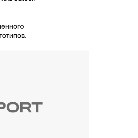
менного
готипов.