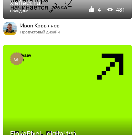
xieffect.ru
4
481
Брендинг
Иван Ковыляев
Продуктовый дизайн
GR
FinkaPixel - digital typeface