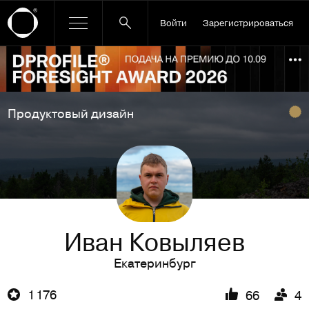
Войти
Зарегистрироваться
Ссылка баннера
По
Продуктовый дизайн
Иван Ковыляев
Екатеринбург
1 176
66
4