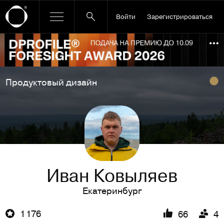
Войти
Зарегистрироваться
Ссылка баннера
По
Продуктовый дизайн
Иван Ковыляев
Екатеринбург
1 176
66
4