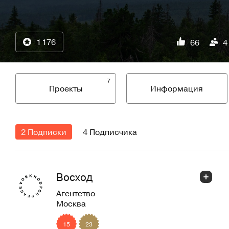
1 176
66
4
7
Проекты
Информация
2 Подписки
4 Подписчика
Восход
Агентство
Москва
15
23