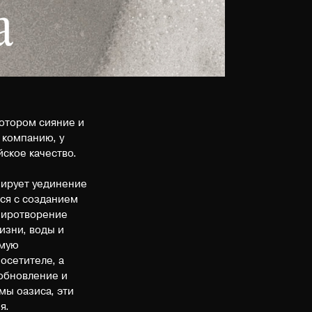
котором сияние и
 компанию, у
ское качество.
зирует уединение
тся с созданием
умиротворение
изни, воды и
ямую
осетителе, а
 обновление и
мы оазиса, эти
ия.