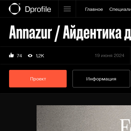
Главное
Специал
Annazur / Айдентика 
19 июня 2024
74
1,2K
Проект
Информация