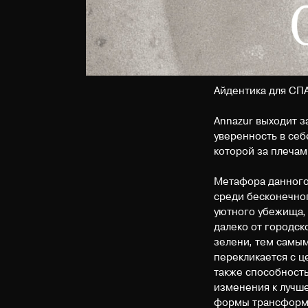
Айдентика для СП
Annazur выходит з
уверенность в себ
которой за плечам
Метафора данного 
среди бесконечног
уютного убежища, 
далеко от городск
зелени, тем самы
перекликается с ц
также способность
изменения к лучш
формы трансформи