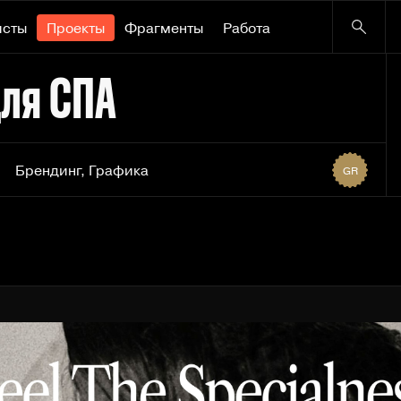
исты
Проекты
Фрагменты
Работа
для СПА
Брендинг
,
Графика
GR