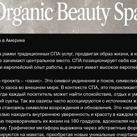
А в Америке
а рамки традиционных СПА-услуг, продвигая образ жизни, в 
е занимают центральное место. СПА позиционирует себя как
и европейский опыт работы, а значит имеет высокое европей
проекта – «оазис». Это символ уединения и покоя, символи
о хаоса во внешнем мире. В контексте СПА, это перекликае
где каждый посетитель может найти спокойствие, отдых и 
ой суеты. Так же оазисы часто ассоциируются с источником ж
м становясь символом возрождения и обновления. Это напр
елью находить внутреннюю уверенность и красоту в каждом п
ю переворачивать их жизни на 180 градусов, вдохновляя на
ему. Графически метафора выражена через абстрактные фор
руются на макетах, приобретая новые уникальные очертан