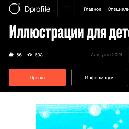
Главное
Специал
7 августа 2024
86
603
Проект
Информация