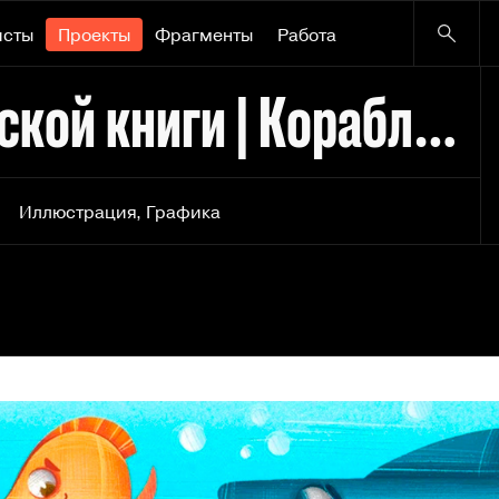
исты
Проекты
Фрагменты
Работа
Иллюстрации для детской книги | Кораблик Крепыш
Иллюстрация
,
Графика