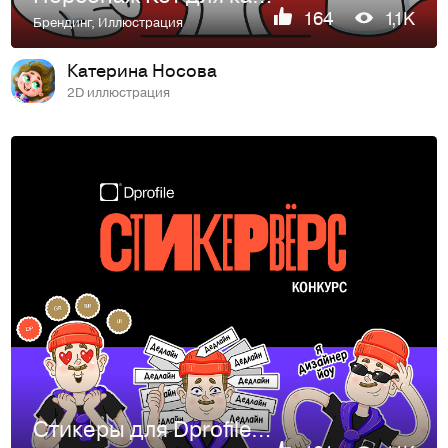
164
1,1K
Брендинг
,
Иллюстрация
Катерина Носова
2D иллюстрация
Стикеры для Dprofile. Стикервёрс.