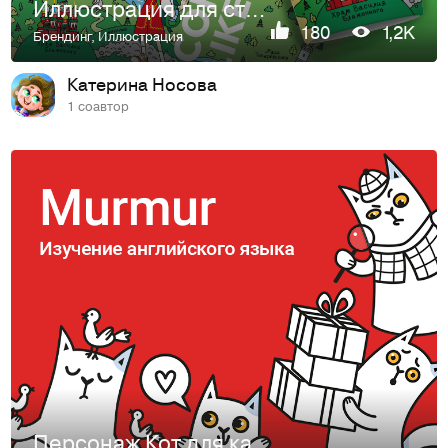
Иллюстрация для стаканчика COFFEE LIKE
180
1,2K
Брендинг
,
Иллюстрация
Катерина Носова
1 соавтор
Персонаж Кот для канала по английскому языку