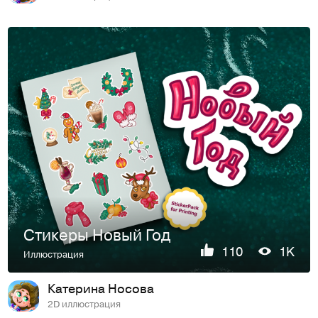
Стикеры Новый Год
110
1K
Иллюстрация
Катерина Носова
2D иллюстрация