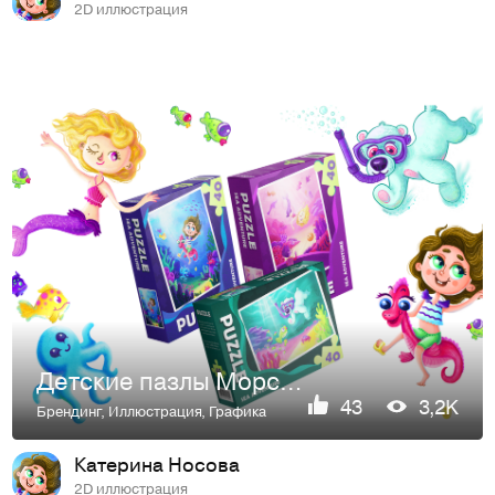
2D иллюстрация
Детские пазлы Морское приключение
43
3,2K
Брендинг
,
Иллюстрация
,
Графика
Катерина Носова
2D иллюстрация