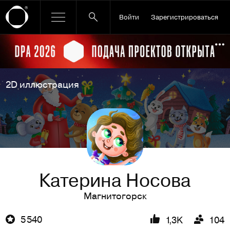
Войти
Зарегистрироваться
Ссылка баннера
По
2D иллюстрация
Катерина Носова
Магнитогорск
5 540
1,3K
104