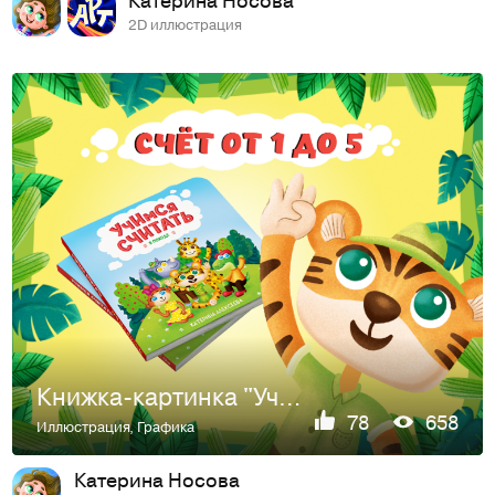
2D иллюстрация
Книжка-картинка "Учимся считать"
78
658
Иллюстрация
,
Графика
Катерина Носова