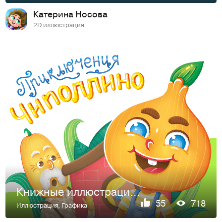
Катерина Носова
2D иллюстрация
Книжные иллюстрации "Приключения Чиполлино"
55
718
Иллюстрация
,
Графика