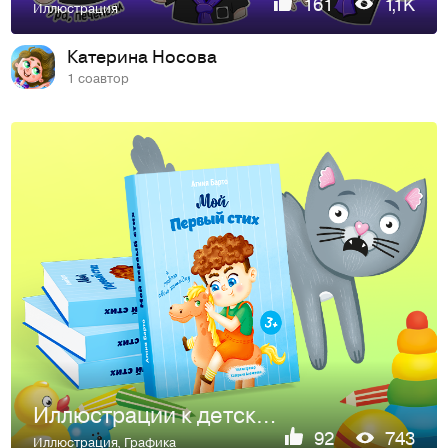
161
1,1K
Иллюстрация
Катерина Носова
1 соавтор
Иллюстрации к детской книге "Мой первый стих"
92
743
Иллюстрация
,
Графика