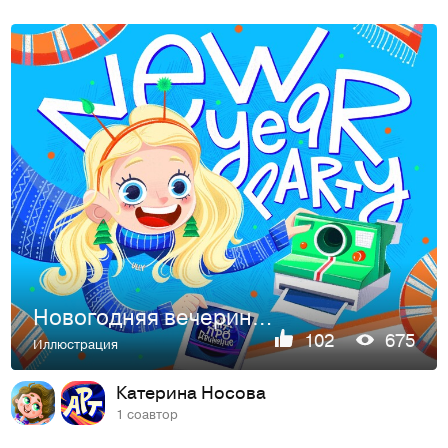
Новогодняя вечеринка иллюстраторов
102
675
Иллюстрация
Катерина Носова
1 соавтор