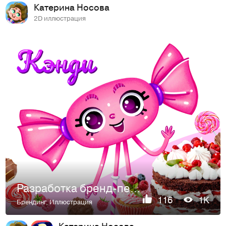
Катерина Носова
2D иллюстрация
Разработка бренд-персонажа для кондитерского кафе. Маскот.
116
1K
Брендинг
,
Иллюстрация
Катерина Носова