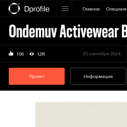
Главное
Специал
Ondemuv Activewear B
25 сентября 2024
106
1,2K
Проект
Информация