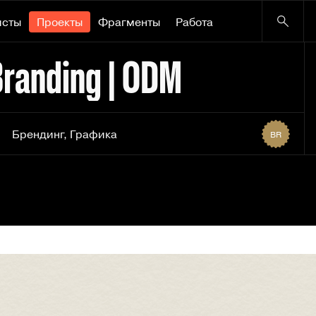
исты
Проекты
Фрагменты
Работа
randing | ODM
Брендинг
,
Графика
BR