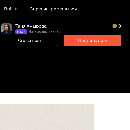
Войти
Зарегистрироваться
Таня Хмырова
3
Фирменный стиль +1
PRO +
Связаться
Подписаться