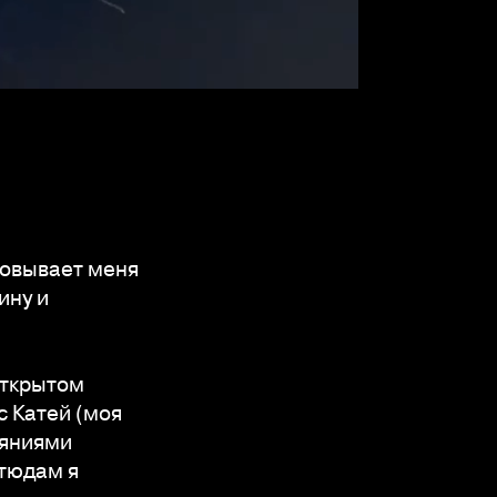
ровывает меня
ину и
открытом
с Катей (моя
ояниями
этюдам я