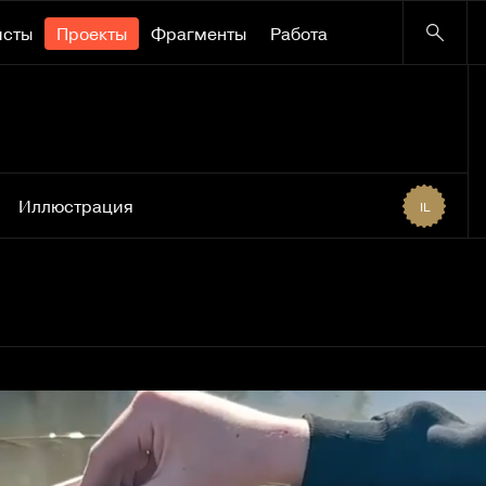
исты
Проекты
Фрагменты
Работа
Иллюстрация
IL