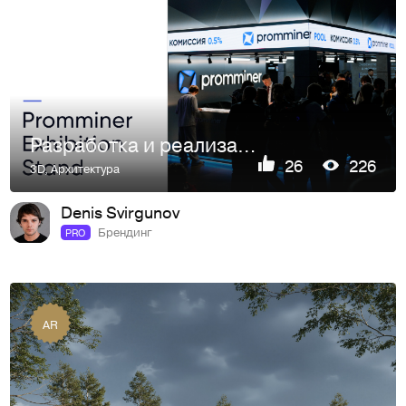
Разработка и реализация титульного стенда
26
226
3D
,
Архитектура
Denis Svirgunov
Брендинг
PRO
AR