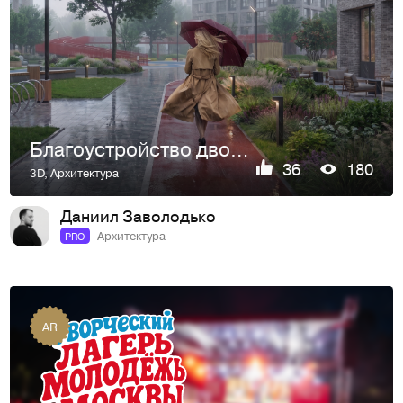
Благоустройство двора (г. Ростов-на-Дону)
36
180
3D
,
Архитектура
Даниил Заволодько
Архитектура
PRO
AR