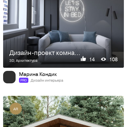
Дизайн-проект комнаты для подростка
14
108
3D
,
Архитектура
Марина Кондик
Дизайн интерьера
PRO
AR