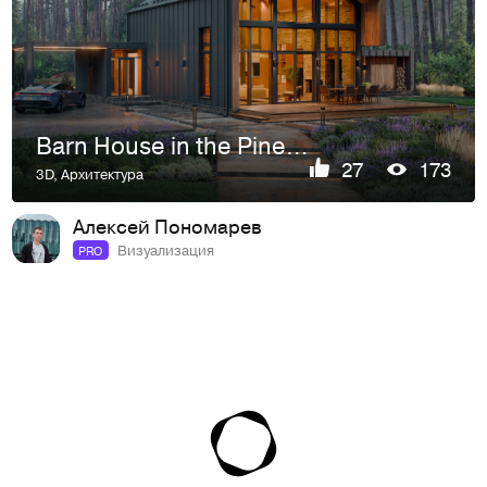
Barn House in the Pine Forest
27
173
3D
,
Архитектура
Алексей Пономарев
Визуализация
PRO