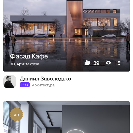
Фасад Кафе
39
151
3D
,
Архитектура
Даниил Заволодько
Архитектура
PRO
AR