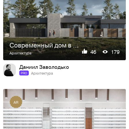
Современный дом в Ростове-на-Дону.
46
179
Архитектура
Даниил Заволодько
Архитектура
PRO
AR