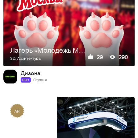
Лагерь «Молодёжь Москвы»
29
290
3D
,
Архитектура
Дизона
Студия
PRO
AR