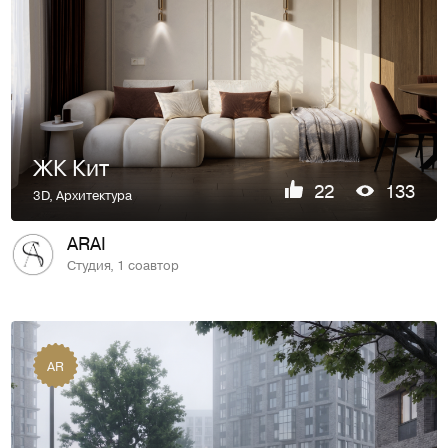
ЖК Кит
22
133
3D
,
Архитектура
ARAI
Студия, 1 соавтор
AR