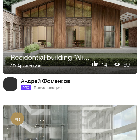
Residential building "Alimp"
14
90
3D
,
Архитектура
Андрей Фоменков
Визуализация
PRO
AR