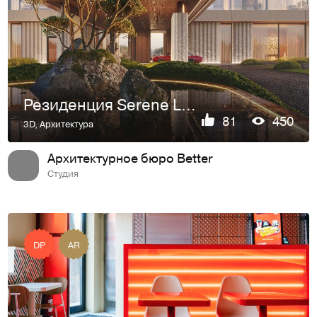
Резиденция Serene Lake, 1 800 м²
81
450
3D
,
Архитектура
Архитектурное бюро Better
Студия
DP
AR