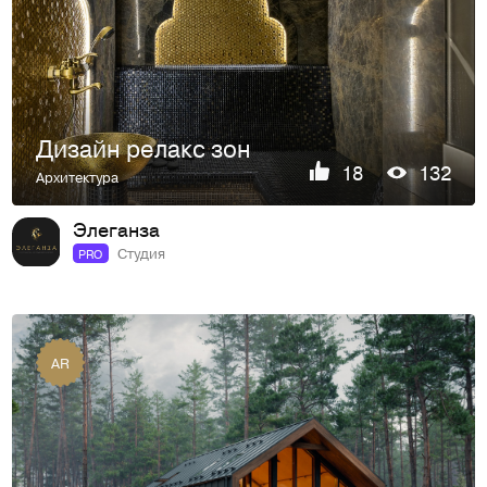
Дизайн релакс зон
18
132
Архитектура
Элеганза
Студия
PRO
AR