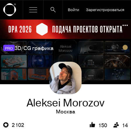
Войти
Зарегистрироваться
Ссылка баннера
По
3D/CG графика
PRO
Aleksei Morozov
Москва
2 102
150
14