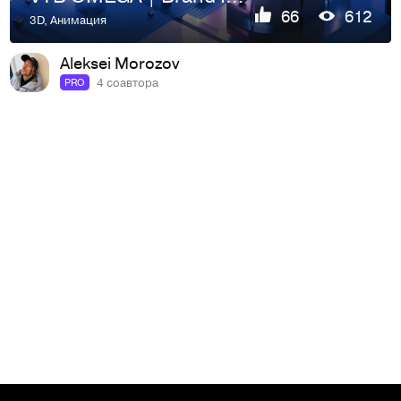
66
612
3D
,
Анимация
Aleksei Morozov
4 соавтора
PRO