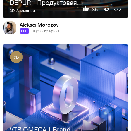
DEPUR | Продуктовая CGI-анимация
36
372
3D
,
Анимация
Aleksei Morozov
3D/CG графика
PRO
3D
VTB OMEGA | Brand Identity & Typeface Motion