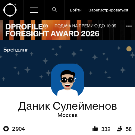
Войти
Зарегистрироваться
Ссылка баннера
По
Брендинг
Даник Сулейменов
Москва
2 904
332
58