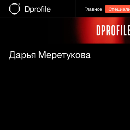
Главное
Специал
Ссылка баннера
Дарья Меретукова