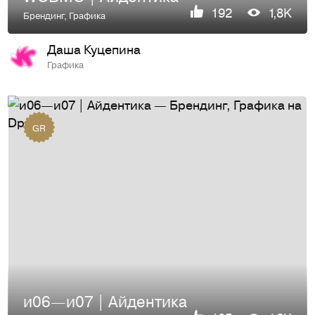
192
1,8K
Брендинг
,
Графика
Даша Куцепина
Графика
GR
и06—и07 | Айдентика