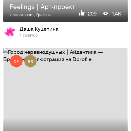
Feelings | Арт-проект
209
1,4K
Иллюстрация
,
Графика
Даша Куцепина
1 соавтор
DP
BR