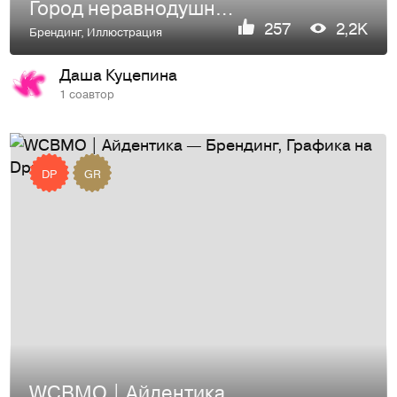
Город неравнодушных | Айдентика
257
2,2K
Брендинг
,
Иллюстрация
Даша Куцепина
1 соавтор
DP
GR
WCBMO | Айдентика