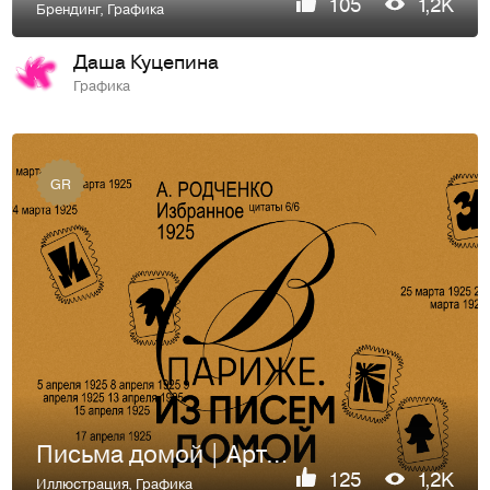
105
1,2K
Брендинг
,
Графика
Даша Куцепина
Графика
GR
Письма домой | Арт-проект
125
1,2K
Иллюстрация
,
Графика