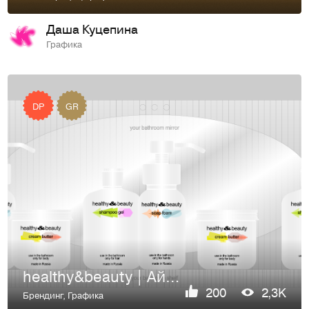
Даша Куцепина
Графика
DP
GR
healthy&beauty | Айдентика
200
2,3K
Брендинг
,
Графика