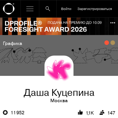
Войти
Зарегистрироваться
Ссылка баннера
По
Графика
Даша Куцепина
Москва
11 952
1,1K
147