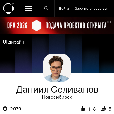
Войти
Зарегистрироваться
Ссылка баннера
По
UI дизайн
Даниил Селиванов
Новосибирск
2 070
118
5