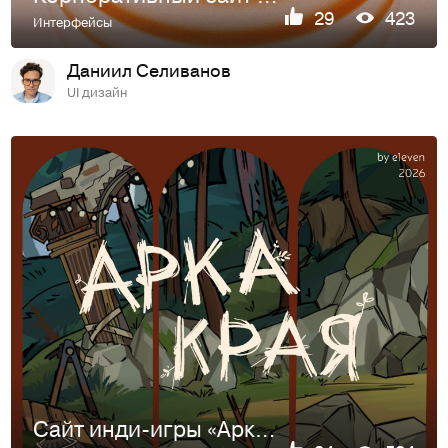
29
423
Интерфейсы
Даниил Селиванов
UI дизайн
Cайт инди-игры «Арка края»