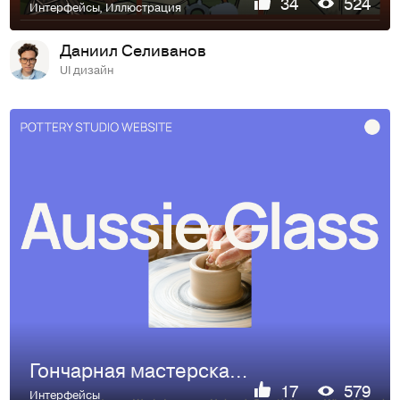
34
524
Интерфейсы
,
Иллюстрация
Даниил Селиванов
UI дизайн
Гончарная мастерская | сайт, редизайн
17
579
Интерфейсы