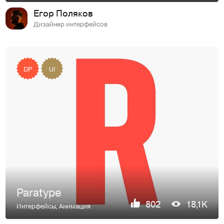
Егор Поляков
Дизайнер интерфейсов
DP
UI
Paratype
802
18,1K
Интерфейсы
,
Анимация