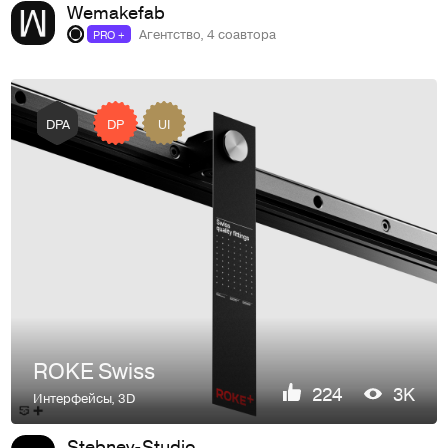
Wemakefab
Агентство, 4 соавтора
PRO +
DP
UI
DPA
ROKE Swiss
224
3K
Интерфейсы
,
3D
Stebnev-Studio