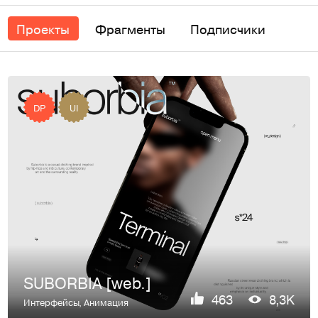
Проекты
Фрагменты
Подписчики
DP
UI
SUBORBIA [web.]
463
8,3K
Интерфейсы
,
Анимация