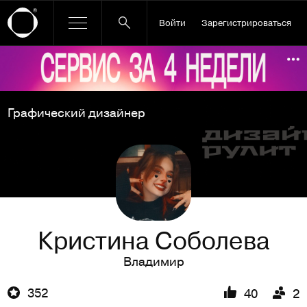
Войти
Зарегистрироваться
Ссылка баннера
По
Графический дизайнер
Кристина Соболева
Владимир
352
40
2