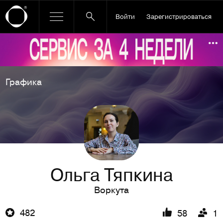
Войти
Зарегистрироваться
Ссылка баннера
По
Графика
Ольга Тяпкина
Воркута
482
58
1