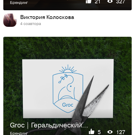
21
327
Брендинг
Виктория Колоскова
4 соавтора
Groc | Геральдический логотип
5
127
Брендинг