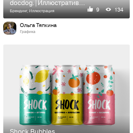
docdog.|Иллюстративный логотип для ветеринарной клиники
9
134
Брендинг
,
Иллюстрация
Ольга Тяпкина
Графика
Shock Bubbles