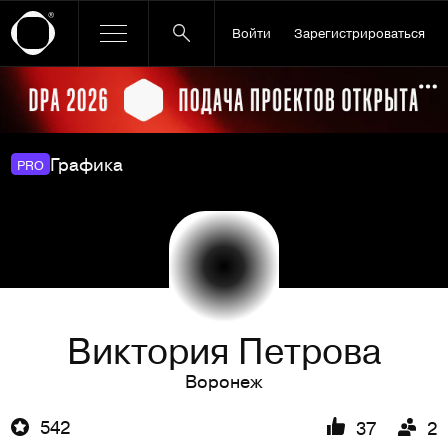
Войти
Зарегистрироваться
Ссылка баннера
По
Графика
PRO
Виктория Петрова
Воронеж
542
37
2