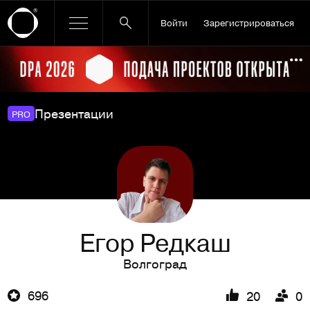
Войти
Зарегистрироваться
Ссылка баннера
По
Презентации
PRO
Егор Редкаш
Волгоград
696
20
0