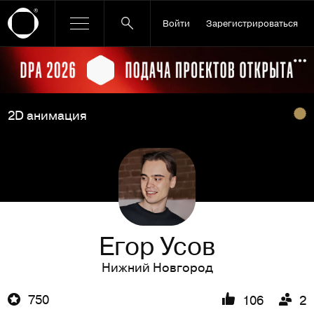
Войти
Зарегистрироваться
Ссылка баннера
По
2D анимация
Егор Усов
Нижний Новгород
750
106
2