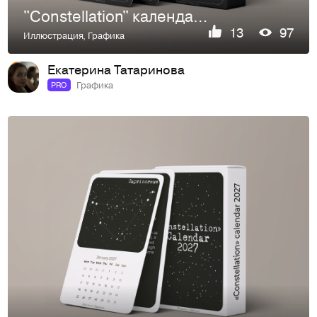
"Constellation" календарь 2027 (версия 2)
13
97
Иллюстрация
,
Графика
Екатерина Татаринова
Графика
PRO