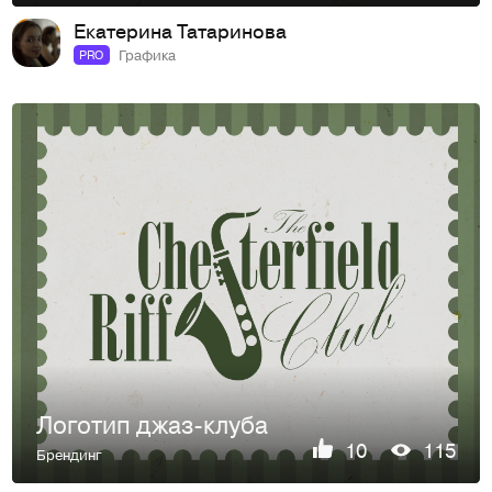
Екатерина Татаринова
Графика
PRO
Логотип джаз-клуба
10
115
Брендинг