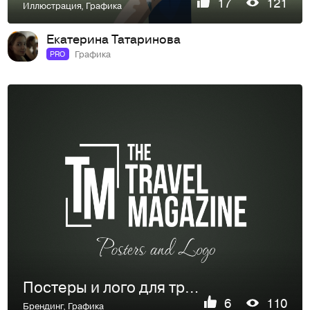
17
121
Иллюстрация
,
Графика
Екатерина Татаринова
Графика
PRO
Постеры и лого для тревел журнала
6
110
Брендинг
,
Графика