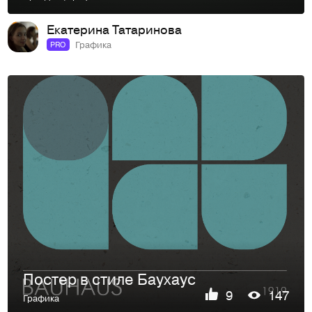
Екатерина Татаринова
Графика
PRO
Постер в стиле Баухаус
9
147
Графика