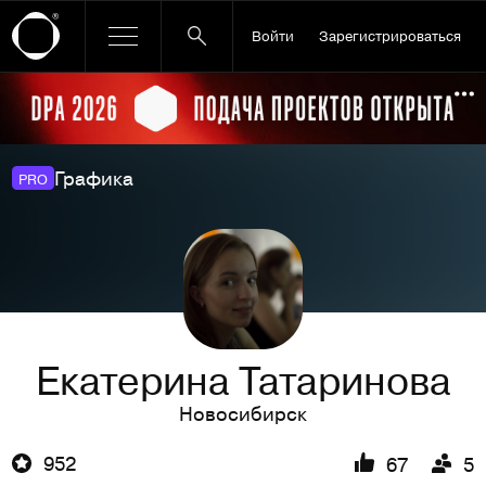
Войти
Зарегистрироваться
Ссылка баннера
По
Графика
PRO
Екатерина Татаринова
Новосибирск
952
67
5