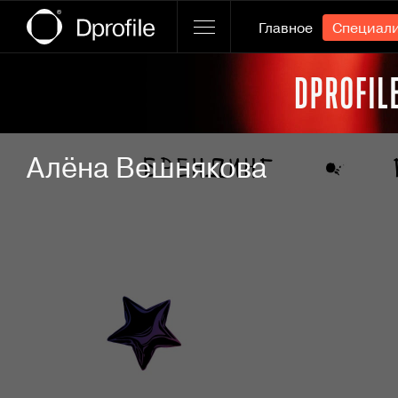
Главное
Специал
Ссылка баннера
Алёна Вешнякова