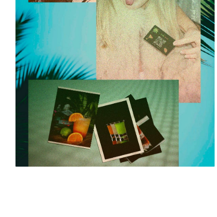
Алёна Вешнякова
4