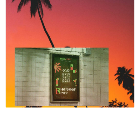
Алёна Вешнякова
0