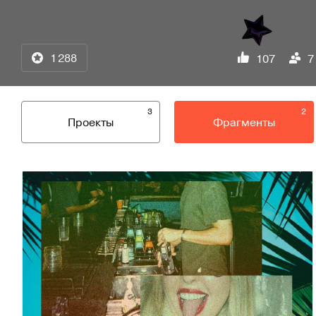
1 288
107
7
3
2
Проекты
Фрагменты